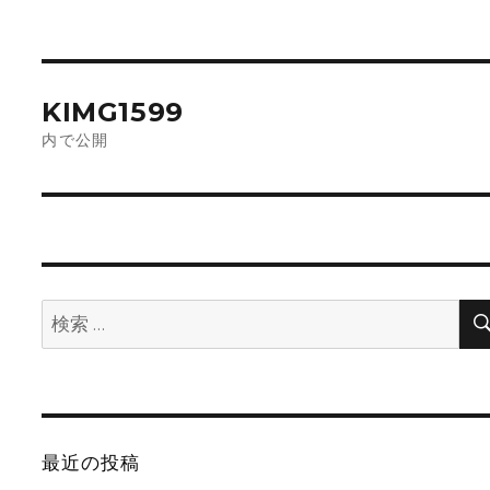
稿
ル
日:
サ
イ
投
ズ
稿
KIMG1599
ナ
ビ
内で公開
ゲ
ー
シ
ョ
ン
検
索:
最近の投稿