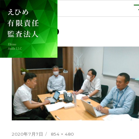
前の画像
次の画像
KIMG1599
投
フ
2020年7月7日
854 × 480